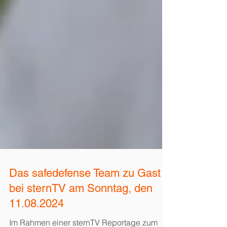
Das safedefense Team zu Gast
bei sternTV am Sonntag, den
11.08.2024