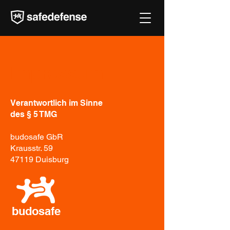
Impressum
Verantwortlich im Sinne
des § 5 TMG
budosafe GbR
Krausstr. 59
47119 Duisburg​
budosafe