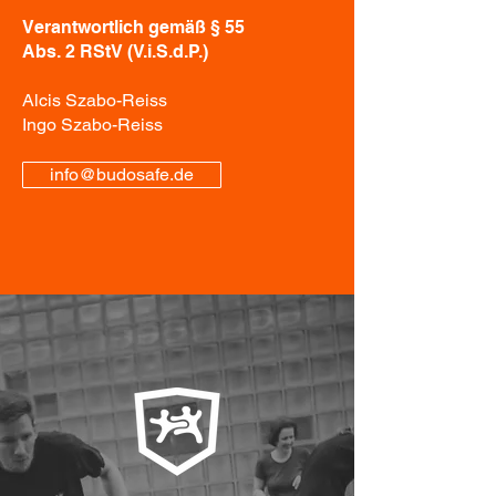
Verantwortlich gemäß § 55
Abs. 2 RStV (V.i.S.d.P.)
Alcis Szabo-Reiss
Ingo Szabo-Reiss
info@budosafe.de