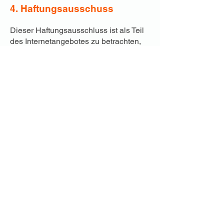
4. Haftungsausschuss
Dieser Haftungsausschluss ist als Teil
des Internetangebotes zu betrachten,
von dem aus auf diese Seite verwiesen
wurde. Sofern Teile oder einzelne
Formulierungen dieses Textes der
geltenden Rechtslage nicht, nicht mehr
oder nicht vollständig entsprechen
sollten, bleiben die übrigen Teile des
Dokumentes in ihrem Inhalt und ihrer
Gültigkeit davon unberührt.​​​​​