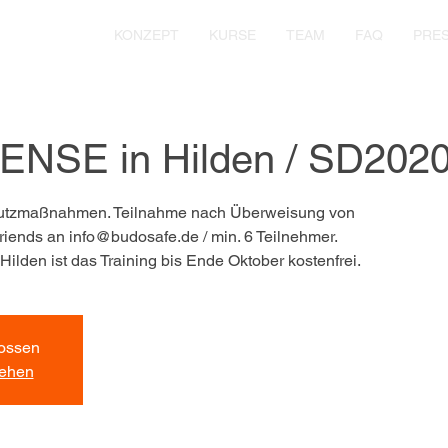
KONZEPT
KURSE
TEAM
FAQ
PRE
NSE in Hilden / SD2020
hutzmaßnahmen. Teilnahme nach Überweisung von
riends an info@budosafe.de / min. 6 Teilnehmer.
Hilden ist das Training bis Ende Oktober kostenfrei.
ossen
sehen