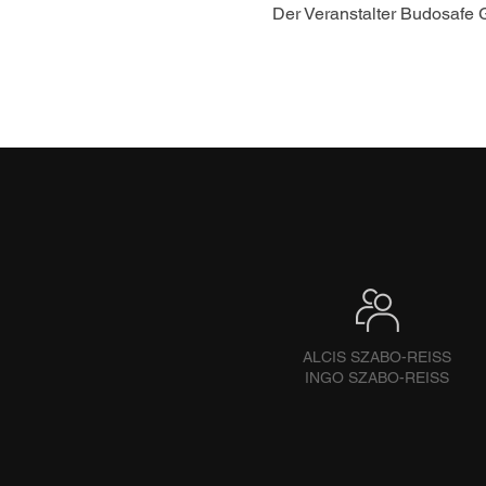
Der Veranstalter Budosafe 
ALCIS SZABO-REISS
INGO SZABO-REISS