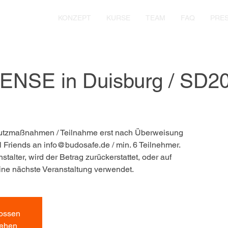
KONZEPT
KURSE
TEAM
FAQ
PRE
NSE in Duisburg / SD2
utzmaßnahmen / Teilnahme erst nach Überweisung
 Friends an info@budosafe.de / min. 6 Teilnehmer.
alter, wird der Betrag zurückerstattet, oder auf
ine nächste Veranstaltung verwendet.
ossen
sehen