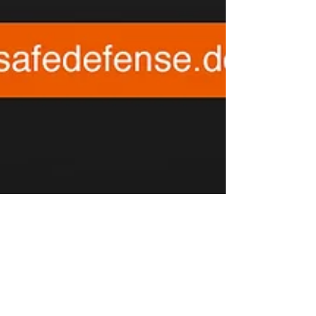
7 Fragen – Das SAFE
DEFENSE Interviev
Diplom-Regionalwissenschaftler Thomas