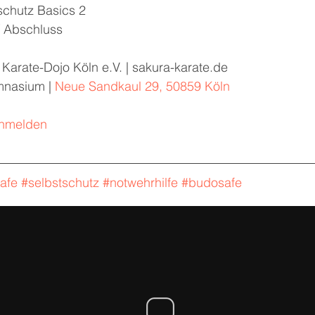
schutz Basics 2
/ Abschluss
Karate-Dojo Köln e.V. | sakura-karate.de
mnasium | 
Neue Sandkaul 29, 50859 Köln
anmelden
afe
#selbstschutz
#notwehrhilfe
#budosafe