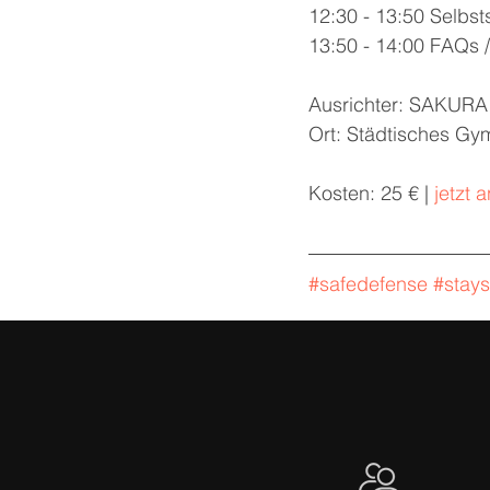
12:30 - 13:50 Selbst
13:50 - 14:00 FAQs 
Ausrichter: SAKURA 
Ort: Städtisches Gy
Kosten: 25 € | 
jetzt 
#safedefense
#stays