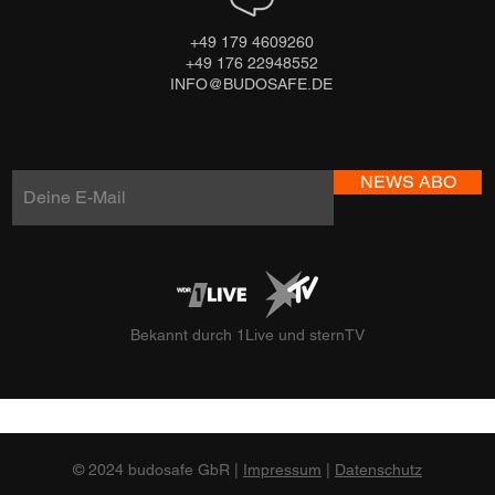
+49 179 4609260
+49 176 22948552
INFO@BUDOSAFE.DE
NEWS ABO
Bekannt durch 1Live und sternTV
© 2024 budosafe GbR |
Impressum
|
Datenschutz