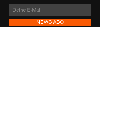
NEWS ABO
Bekannt durch 1Live und
sternTV
© 2024 budosafe GbR |
Impressum
|
Datenschutz