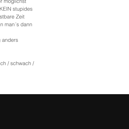
r möglichst 
o KEIN stupides 
tbare Zeit 
nn man´s dann 
g anders 
ich / schwach / 