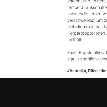
erkennt und im rich
temporär ausschaltet.
auswendig lernen vo
verschwendet, um z
hinbekommen hat, be
Körperproportionen 
festhält.
Fazit: Regelmäßige T
stark / sportlich / unsp
// Veronika, Düsseldor