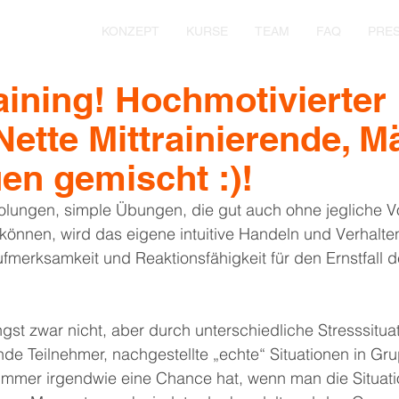
KONZEPT
KURSE
TEAM
FAQ
PRE
aining! Hochmotivierter
 Nette Mittrainierende, 
en gemischt :)!
olungen, simple Übungen, die gut auch ohne jegliche V
nnen, wird das eigene intuitive Handeln und Verhalten 
fmerksamkeit und Reaktionsfähigkeit für den Ernstfall de
ngst zwar nicht, aber durch unterschiedliche Stresssitua
nde Teilnehmer, nachgestellte „echte“ Situationen in Grup
immer irgendwie eine Chance hat, wenn man die Situatio