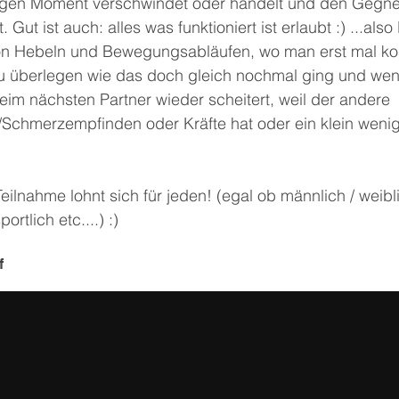
tigen Moment verschwindet oder handelt und den Gegne
 Gut ist auch: alles was funktioniert ist erlaubt :) ...als
n Hebeln und Bewegungsabläufen, wo man erst mal kos
u überlegen wie das doch gleich nochmal ging und we
im nächsten Partner wieder scheitert, weil der andere 
/Schmerzempfinden oder Kräfte hat oder ein klein weni
eilnahme lohnt sich für jeden! (egal ob männlich / weibl
ortlich etc....) :) 
f