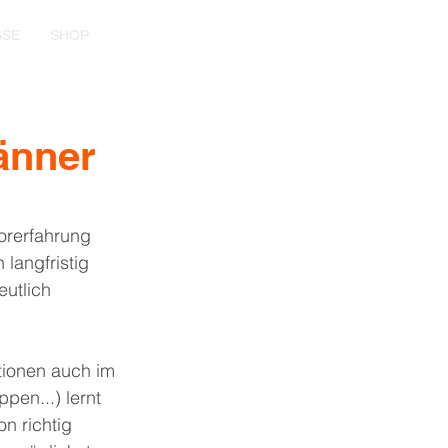
SSE
SHOP
Männer
orerfahrung 
langfristig 
utlich 
tionen auch im 
pen...) lernt 
n richtig 